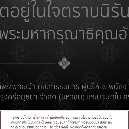
ประกาศการคุ้มครองข้อมูลส่วนบุคคล
อัตราดอกเบี้ย/ค่าธรรมเนียม
อื่นๆ
ติดต่อเรา
กรุงศรี ออโต้ :
02-740-7400
© สงวนลิขสิทธิ์ 2560 ธนาคารกรุงศรีอยุธยา จำกัด (มหาชน) - 1222 ถนนพระรามที่ 3
กรุงศรี ออโต้ มีการใช้งานคุกกี้ เพื่อมอบประสบการณ์การใช้งานที่ดียิ่งขึ้น รวมทั้ง
แขวงบางโพงพาง เขตยานนาวา กรุงเทพ 10120 และ บริษัท อยุธยา แคปปิตอล ออโต้ ลีส
เสนอสิทธิประโยชน์ที่ตรงใจ เลือก 'ยอมรับคุกกี้ทั้งหมด' เพื่อรับมอบประสบการณ์
จำกัด (มหาชน) - 1222/1 อาคารธนาคารกรุงศรีอยุธยา จำกัด (มหาชน) (อาคารริมน้ำ)
ที่ดีและสิทธิประโยชน์ดังกล่าว หรือ 'ตั้งค่าคุกกี้' เพื่อเลือกตั้งค่าคุกกี้ตามความ