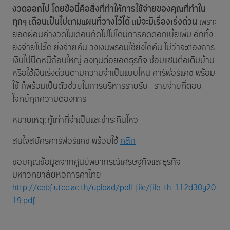
งวดออกไป โดยข้อนี้คือสิ่งที่ทำให้การใช้จ่ายของคุณที่ทำใน
ทุกๆ เดือนเป็นไปตามแผนที่วางไว้ได้ แม้จะมีเรื่องเร่งด่วน
เพราะ
ยอดผ่อนค่างวดในเดือนถัดไปไม่ได้มีการคิดดอกเบี้ยเพิ่ม อีกทั้ง
ยังจ่ายโปะได้ ยิ่งจ่ายคืน วงเงินพร้อมใช้ยิ่งได้คืน ไม่ว่าจะต้องการ
เงินไปปิดหนี้ก้อนใหญ่ ลงทุนต่อยอดธุรกิจ ซ่อมแซมต่อเติมบ้าน
หรือใช้เงินเร่งด่วนตามความจำเป็นแบบไหน คาร์ฟอร์แคช พร้อม
ใช้ ก็พร้อมเป็นตัวช่วยในการบริหารรายรับ - รายจ่ายที่ตอบ
โจทย์ทุกความต้องการ
หมายเหตุ: กู้เท่าที่จำเป็นและชำระคืนไหว
สนใจสมัครคาร์ฟอร์แคช พร้อมใช้
คลิก
ขอบคุณข้อมูลจากศูนย์พยากรณ์เศรษฐกิจและธุรกิจ
มหาวิทยาลัยหอการค้าไทย
http://cebf.utcc.ac.th/upload/poll_file/file_th_112d30y20
19.pdf