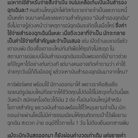
แต่หากใช้สำหรับจ่ายสิ่งจำเป็น จนไม่เหลือเก็บเป็นเงินสำรอง
ฉุกเฉินละ?
คนส่วนใหญ่มักโฟกัสกับรายจ่ายจำเป็นและภาระหนี้
เป็นหลัก จนบางครั้งละเลยความสำคัญของ “เงินสำรองฉุกเฉิน”
ซึ่งค่า
ซึ่งไม่อาจรู้ล่วงหน้าว่าเหตุการณ์ฉุกเฉินจะเกิดขึ้นเมื่อไหร่
ใช้จ่ายสำรองฉุกเฉินนี่แหละ เมื่อถึงเวลาที่จำเป็น มักจะกลาย
เป็นค่าใช้จ่ายที่สำคัญและจำเป็นเสมอ
เช่น เปิดร้านเบเกอรี่แล้ว
เตาอบพัง ต้องซื้อเตาอบใหม่ทันทีเพื่อให้ธุรกิจไม่สะดุด ใน
สถานการณ์แบบนี้เงินสำรองฉุกเฉินจะเป็นพระเอกขี่ม้าขาวช่วย
แก้ปัญหาได้อย่างทันท่วงที แต่บางคนอาจเกิดคำถามว่า ค่าใช้
จ่ายทุกวันนี้ก็ตึงมืออยู่ แล้วจะหาเงินสำรองฉุกเฉินมาจากไหน?
คาร์ฟอร์แคช พร้อมใช้ มีทางออกมาให้ เพราะเราคือสินเชื่อ
รถยนต์รูปแบบใหม่ที่อยากให้ชีวิตคุณไปต่อได้ไม่สะดุดทั้งวันนี้และ
วันหน้า สมัครครั้งเดียวได้เงิน 2 ต่อ ทั้งเงินก้อนใหญ่สำหรับ
โอกาสสำคัญ และวงเงินสำรองพร้อมใช้ไว้หมุนยามจำเป็น เบิก
ถอนง่ายผ่านไลน์ไม่มีค่าธรรมเนียมให้คุณติดกระเป๋าไว้เผื่อยาม
ฉุกเฉิน สะดวก ง่าย อนุมัติไวภายใน 1 วัน ไม่ต้องยื่นเอกสารเพิ่ม
แม้จะเบิกเงินสดออกมา ก็ยังผ่อนค่างวดเท่าเดิม แค่ขยายค่า